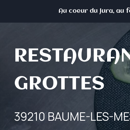
Skip
Au coeur du Jura, au 
to
content
RESTAURAN
GROTTES
39210 BAUME-LES-ME