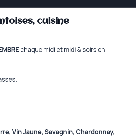
toises, cuisine
EMBRE
chaque midi et midi & soirs en
asses.
erre, Vin Jaune, Savagnin, Chardonnay,